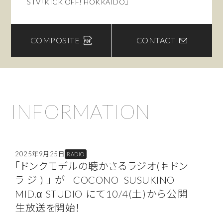
STV「KICK OFF! HOKKAIDO」
HTB「イチモニ！」
HTB「イチ盛り！」
COMPOSITE
CONTACT
■CM
びっくりドンキー
■STILL
Braidal hause BIBI
INFORMATION
ステラドレス&ギフトブック
Maria Christy
北海道RESPECTユニフォーム
gigot
2025年9月25日
RADIO
Lumier
「ドンクモデルの聴かさるラジオ(♯ドン
ラジ)」が COCONO SUSUKINO
■FASHION SHOW
MID.α STUDIO にて10/4(土)から公開
FASHION CIRCUS HOKKAIDO
生放送を開始！
ACF ARTSTAGE