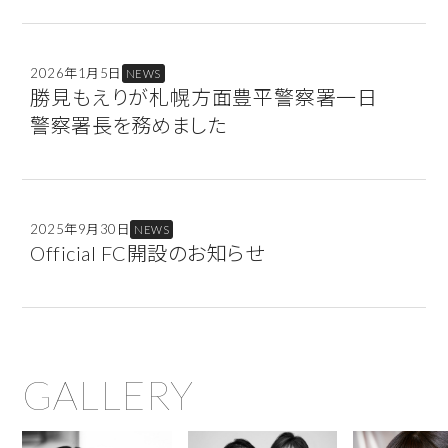
SAPPORO COLLECTION
N1 Mode Gran Prix (DESTINA dress show)
2026年1月5日
NEWS
■BRAIDAL SHOW
勝見もえりが札幌方面豊平警察署一日
ディスティーナブライダルステージ
警察署長を務めました
GRANMANIE
■OTHER
ショートムービー「海の響」
2025年9月30日
札幌方面豊平警察署一日警察署長
NEWS
Official FC開設のお知らせ
GALLERY