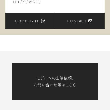
HTB「イチオシ！！」
HTB「ぷりっぷり」
■ CM
COMPOSITE
CONTACT
コープさっぽろ ナレーション
■ INFOMERCIAL
JOHNSON HOMES
セブンイレブン
mizuno
バファリンルナi
セブン銀行
NTT docomo
モデルへの出演依頼、
みずほ銀行
お問い合わせ等はこちら
花王
■ FASHION SHOW
SAPPORO COLLECTION